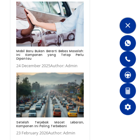
7 Tips Liburan Roa
Pandemi
17 January 2022
Auth
Mobil Baru Bukan Berar
Ini Komponen yang
Dipantau
24 December 2025
Au