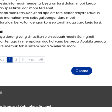
i mungkin terdengar asing. Namun dalam dunia otomotif,
n performa mesin. Informasi mengenai besaran torsi 
 menjelaskan spesifikasi dari mobil tersebut.
perputaran mesin mobil, tahukah Anda apa arti torsi se
i agar Anda bisa memahaminya sebagai pengendara 
tikel ini, antara lain berkaitan dengan konsep torsi hi
rsi dalam Mobil
kan sebagai gaya dorong yang dihasilkan oleh sebuah me
tanya torsi dan tenaga ini merupakan dua hal yang b