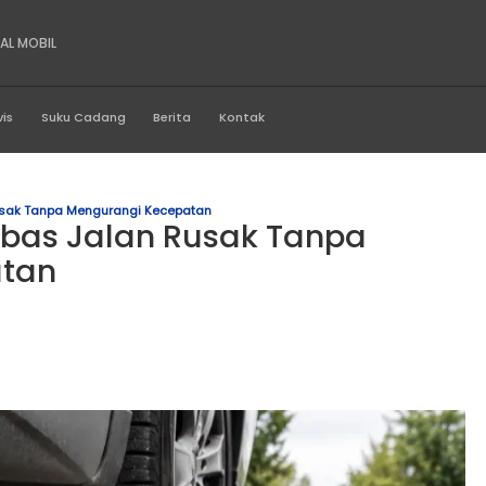
BERBARU SENTRAL MOBIL
Produk
Servis
Suku Cadang
Berita
Kontak
elibas Jalan Rusak Tanpa Mengurangi Kecepatan
g Melibas Jalan Rusak 
Kecepatan