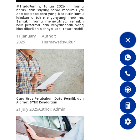
#TradaFamily, tahun
harus lebih sayang s
Ada beberapa cara yang
lakukan untuk menyan
Semakin kamu meraw
baik performa dan k
bisa diberikan olehnya. 
11 January
Author:
2025
Hermaw