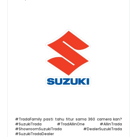
#TradaFamily pasti tahu fitur sama 360 camera kan?
#SuzukiTrada #TradAllinOne #AllinTrada
#ShowroomSuzukiTrada #DealerSuzukiTrada
#SuzukiTradaDealer