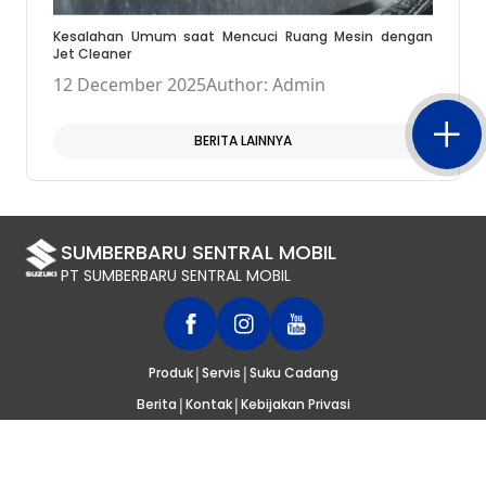
Kesalahan Umum saat Mencuci Ruang Mesin dengan
Jet Cleaner
12 December 2025
Author: Admin
BERITA LAINNYA
SUMBERBARU SENTRAL MOBIL
PT SUMBERBARU SENTRAL MOBIL
|
|
Produk
Servis
Suku Cadang
|
|
Berita
Kontak
Kebijakan Privasi
© 2020
SUZUKI INDONESIA
. SELURUH HAK CIPTA DILINDUNGI UNDANG-
UNDANG.