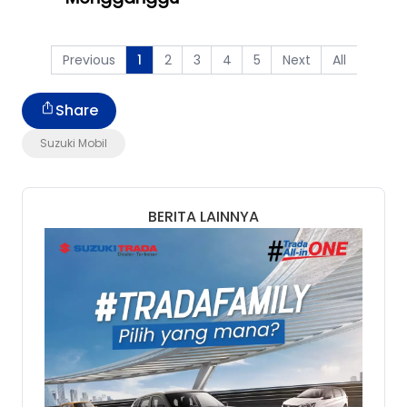
Previous
2
3
4
5
Next
All
1
Share
Suzuki Mobil
BERITA LAINNYA