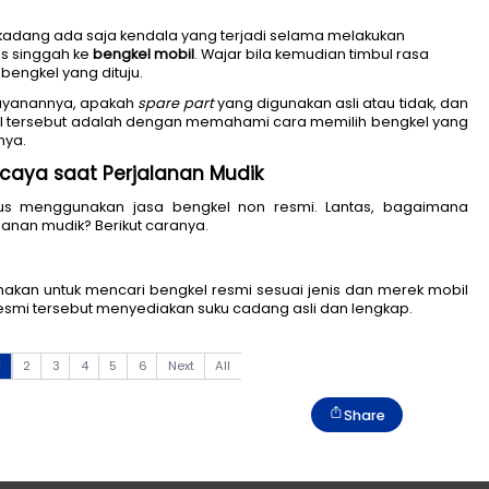
 berangkat, terkadang ada saja kendala yang terjadi s
at Anda harus singgah ke 
bengkel mobil
. Wajar bila k
yaan terkait bengkel yang dituju.
eperti apa pelayanannya, apakah 
spare part
 yang digun
 memastikan hal tersebut adalah dengan memahami car
a? Simak tipsnya. 
obil Terpercaya saat Perjalanan Mudik