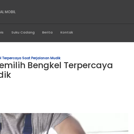
BERBARU SENTRAL MOBIL
Produk
Servis
Suku Cadang
Berita
Kontak
emilih Bengkel Terpercaya Saat Perjalanan Mudik
ra Memilih Bengkel Ter
nan Mudik