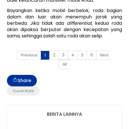
balik kelancaran manuver mobil Anda.
Bayangkan ketika mobil berbelok, roda bagian 
dalam dan luar akan menempuh jarak yang 
berbeda. Jika tidak ada 
differential
, kedua roda 
akan dipaksa berputar dengan kecepatan yang 
sama, sehingga salah satu roda akan selip. 
Previous
2
3
4
5
6
Next
1
All
Share
Suzuki Mobil
BERITA LAINNYA